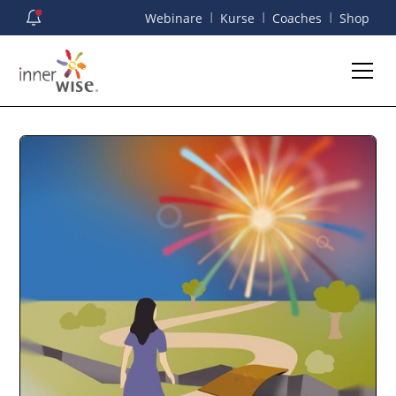
I
I
I
Webinare
Kurse
Coaches
Shop