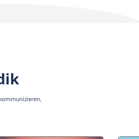
d achtsames Miteinander zu fördern.
g erfahren
dik
 kommunizieren,