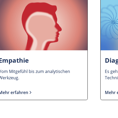
Empathie
Diag
Vom Mitgefühl bis zum analytischen
Es geh
Werkzeug.
Techni
Mehr erfahren
Mehr 