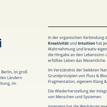
In der organischen Verbindung de
i
Kreativität
und
Intuition
hat je
Wahrnehmung und kreativ eigenv
die Hingabe an den Lebenssinn u
erfülltes Leben das Wesentliche.
Im Verständnis der belebten Nat
 Berlin, ist groß
Grundprinzipien von Fluss & Blo
elen Ländern
Fragmentation, eigenem Klang & 
ltung, im
Die Wiederherstellung der Inte
von Menschen und Systemen.
innerwise hat die Werkzeuge eine