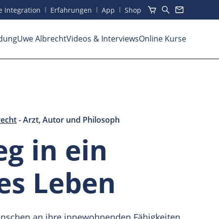
I
I
I
he Integration
Erfahrungen
App
Shop
dung
Uwe Albrecht
Videos
& Interviews
Online Kurse
echt
- Arzt, Autor und Philosoph
g in ein
tes Leben
enschen an ihre innewohnenden Fähigkeiten