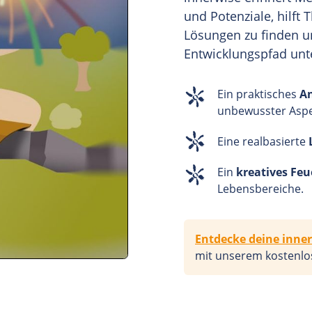
und Potenziale, hilft
Lösungen zu finden u
Entwicklungspfad unt
Ein praktisches
An
unbewusster Aspe
Eine realbasierte
Ein
kreatives Fe
Lebensbereiche.
Entdecke deine inner
mit unserem kostenl