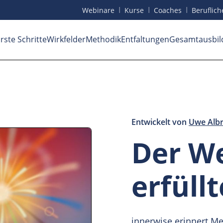
I
I
I
Webinare
Kurse
Coaches
Beruf
lic
rste Schritte
Wirkfelder
Methodik
Entfaltungen
Gesamtausbil
Entwickelt von
Uwe Albr
Der We
erfüll
innerwise erinnert M