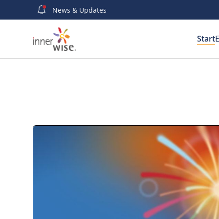
News
& Updates
Start
E