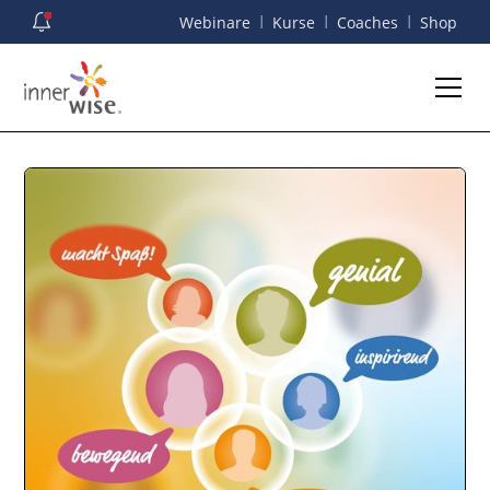
I
I
I
Webinare
Kurse
Coaches
Shop