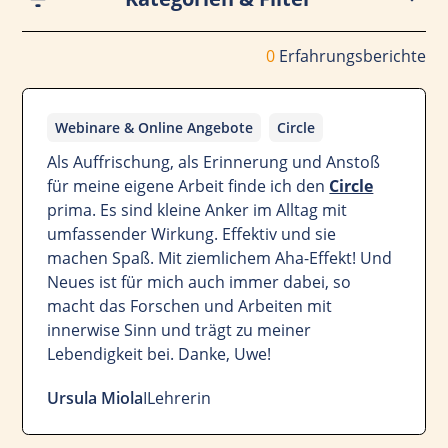
Nach Kategorie filtern
0
Erfahrungsberichte
Allgemein
Kurse
Produkte
App
Coachings
Webinare & Online Angebote
Webinare & Online Angebote
Circle
Als Auffrischung, als Erinnerung und Anstoß
Nach spezifischen Themen filtern
für meine eigene Arbeit finde ich den
Circle
Alive
Basiskurs online
Circle
prima. Es sind kleine Anker im Alltag mit
umfassender Wirkung. Effektiv und sie
Entdecke deine innere Weisheit
machen Spaß. Mit ziemlichem Aha-Effekt! Und
Neues ist für mich auch immer dabei, so
Entwicklungssprünge
Fundamentale
macht das Forschen und Arbeiten mit
Gesundling
Heilapotheke
Homo real
innerwise Sinn und trägt zu meiner
Lebendigkeit bei. Danke, Uwe!
Mann im Sack
Mastermind
Meditatio
Ursula Miola
I
Lehrerin
Reden ohne Worte
UrSeele