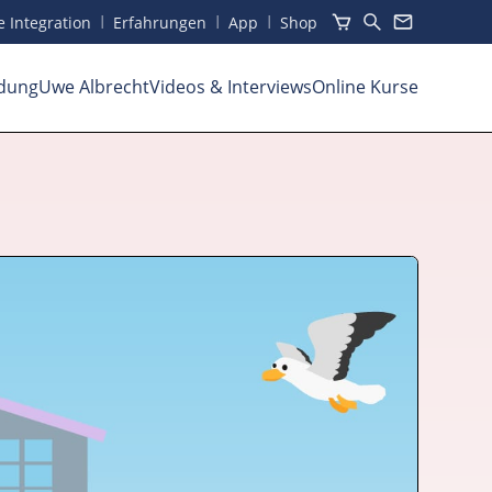
I
I
I
he Integration
Erfahrungen
App
Shop
dung
Uwe Albrecht
Videos
& Interviews
Online Kurse