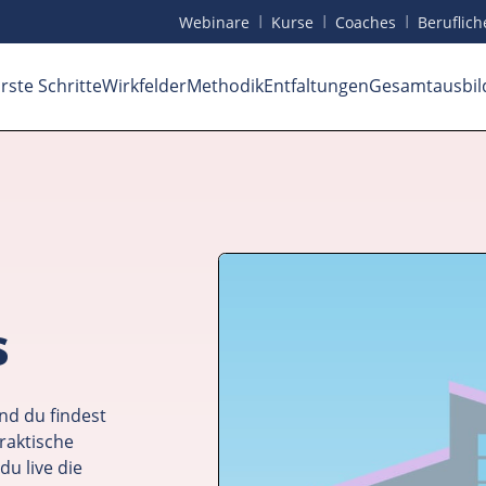
I
I
I
Webinare
Kurse
Coaches
Beruf
lic
rste Schritte
Wirkfelder
Methodik
Entfaltungen
Gesamtausbil
s
nd du findest
raktische
du live die