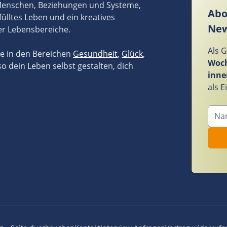
 Menschen, Beziehungen und Systeme,
Abo
fülltes Leben und ein kreatives
New
er Lebensbereiche.
Als 
ze in den Bereichen
Gesundheit
,
Glück
,
Woch
so dein Leben selbst gestalten, dich
inne
als 