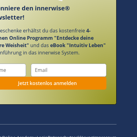
nniere den innerwise®
sletter!
Geschenke erhältst du das kostenfreie
4-
en Online Programm "Entdecke deine
re Weisheit"
und das
eBook "Intuitiv Leben"
Einführung in das innerwise System.