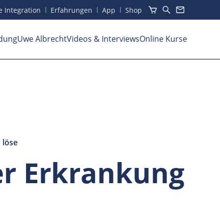
I
I
I
he Integration
Erfahrungen
App
Shop
dung
Uwe Albrecht
Videos
& Interviews
Online Kurse
 löse
er Erkrankung