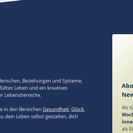
 Menschen, Beziehungen und Systeme,
Abo
fülltes Leben und ein kreatives
New
er Lebensbereiche.
Als 
ze in den Bereichen
Gesundheit
,
Glück
,
Woch
so dein Leben selbst gestalten, dich
inne
als 