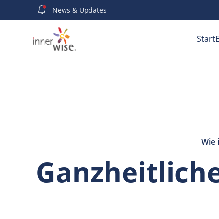
News
& Updates
Start
E
Wie 
Ganzheitlich