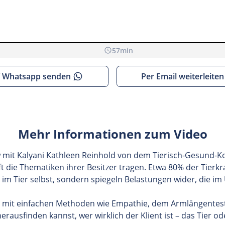
57
min
nnen, müssen wir dich informieren, dass beim Aufrufen der
 Whatsapp senden
Per Email weiterleiten
werden.
Mehr Informationen zum Video
w mit Kalyani Kathleen Reinhold von dem Tierisch-Gesund-K
oft die Thematiken ihrer Besitzer tragen. Etwa 80% der Tierk
 im Tier selbst, sondern spiegeln Belastungen wider, die im 
u mit einfachen Methoden wie Empathie, dem Armlängentest
rausfinden kannst, wer wirklich der Klient ist – das Tier o