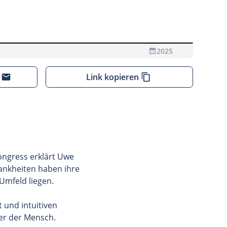
2025
 Videos Daten an den Anbieter übermittelt
Link kopieren
ongress erklärt Uwe
rankheiten haben ihre
Umfeld liegen.
 und intuitiven
der der Mensch.