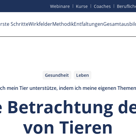
I
I
I
Webinare
Kurse
Coaches
Beruf
lic
rste Schritte
Wirkfelder
Methodik
Entfaltungen
Gesamtausbil
Gesundheit
Leben
ich mein Tier unterstütze, indem ich meine eigenen Themen
e Betrachtung d
von Tieren