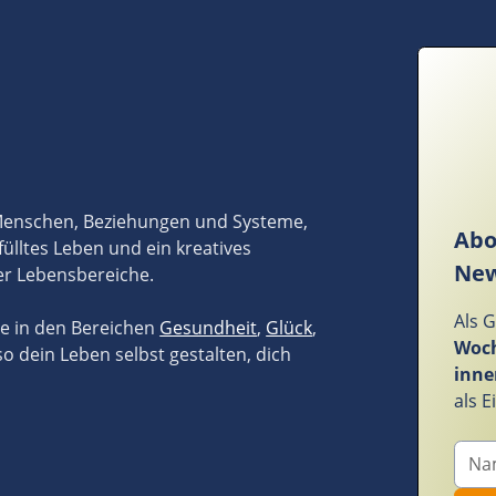
 Menschen, Beziehungen und Systeme,
Abo
fülltes Leben und ein kreatives
New
er Lebensbereiche.
Als 
ze in den Bereichen
Gesundheit
,
Glück
,
Woch
so dein Leben selbst gestalten, dich
inne
als 