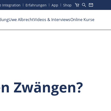
I
I
I
he Integration
Erfahrungen
App
Shop
dung
Uwe Albrecht
Videos
& Interviews
Online Kurse
len Zwängen?