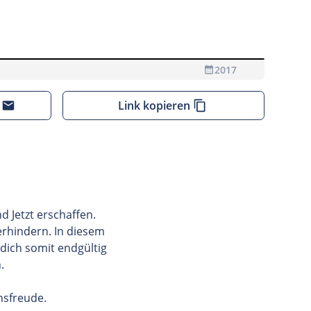
2017
 Videos Daten an den Anbieter übermittelt
Link kopieren
d Jetzt erschaffen.
erhindern. In diesem
 dich somit endgültig
n.
nsfreude.