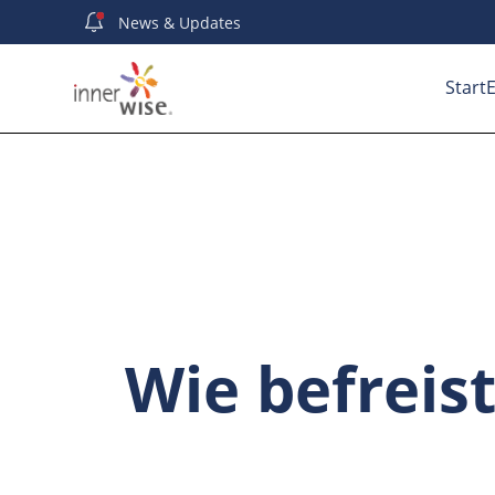
News
& Updates
Start
E
Wie befreis