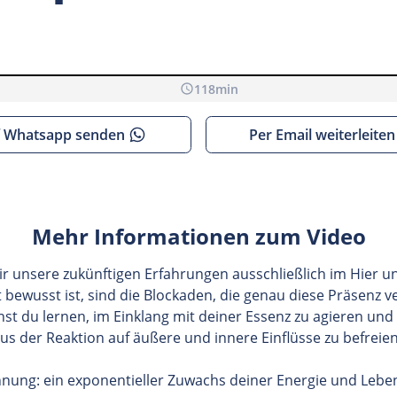
118
min
nnen, müssen wir dich informieren, dass beim Aufrufen der
 Whatsapp senden
Per Email weiterleiten
werden.
Mehr Informationen zum Video
ir unsere zukünftigen Erfahrungen ausschließlich im Hier un
 bewusst ist, sind die Blockaden, die genau diese Präsenz v
nst du lernen, im Einklang mit deiner Essenz zu agieren und
us der Reaktion auf äußere und innere Einflüsse zu befreie
hnung: ein exponentieller Zuwachs deiner Energie und Lebe