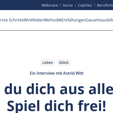
I
I
I
Webinare
Kurse
Coaches
Beruf
lic
rste Schritte
Wirkfelder
Methodik
Entfaltungen
Gesamtausbil
Leben
Glück
Ein Interview mit Astrid Witt
t du dich aus al
Spiel dich frei!