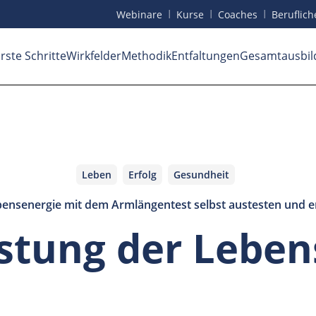
I
I
I
Webinare
Kurse
Coaches
Beruf
lic
rste Schritte
Wirkfelder
Methodik
Entfaltungen
Gesamtausbil
Leben
Erfolg
Gesundheit
bensenergie mit dem Armlängentest selbst austesten und 
estung der Leben