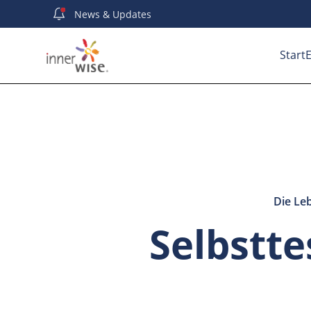
News
& Updates
Start
E
Die Le
Selbstt