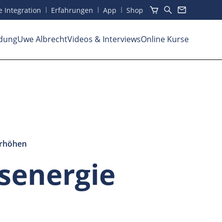
I
I
I
he Integration
Erfahrungen
App
Shop
dung
Uwe Albrecht
Videos
& Interviews
Online Kurse
erhöhen
senergie