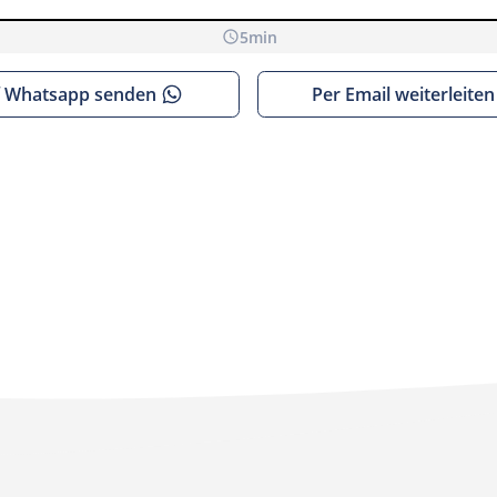
5
min
nnen, müssen wir dich informieren, dass beim Aufrufen der
 Whatsapp senden
Per Email weiterleiten
werden.