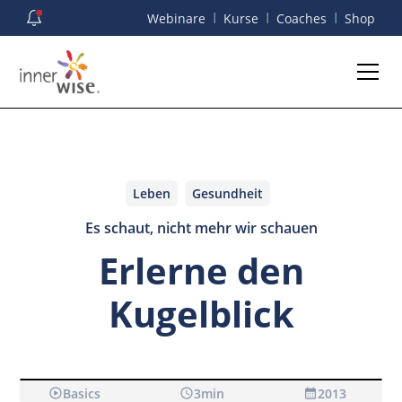
I
I
I
Webinare
Kurse
Coaches
Shop
Leben
Gesundheit
Es schaut, nicht mehr wir schauen
Erlerne den
Kugelblick
Bevor wir dir YouTube-Videos anzeigen können, müssen wir
dich informieren, dass beim Aufrufen der Videos Daten an den
Anbieter übermittelt werden.
Basics
3
min
2013