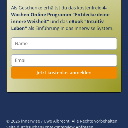
Als Geschenke erhältst du das kostenfreie
4-
Wochen Online Programm "Entdecke deine
innere Weisheit"
und das
eBook "Intuitiv
Leben"
als Einführung in das innerwise System.
©
2026
innerwise / Uwe Albrecht. Alle Rechte vorbehalten.
Seite durchsuchen
Kontakt
Interview Anfragen