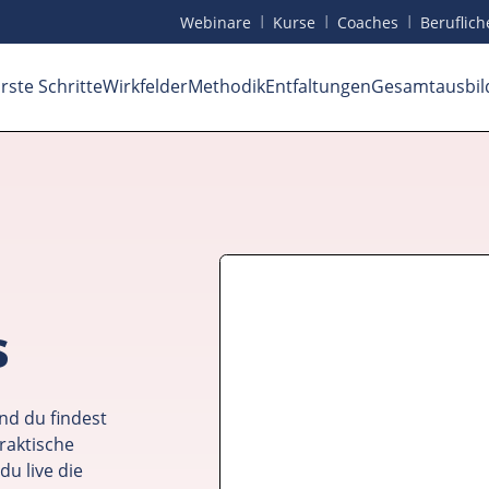
I
I
I
Webinare
Kurse
Coaches
Beruf
lic
rste Schritte
Wirkfelder
Methodik
Entfaltungen
Gesamtausbil
s
nd du findest
raktische
du live die