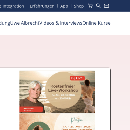
I
I
I
he Integration
Erfahrungen
App
Shop
dung
Uwe Albrecht
Videos
& Interviews
Online Kurse