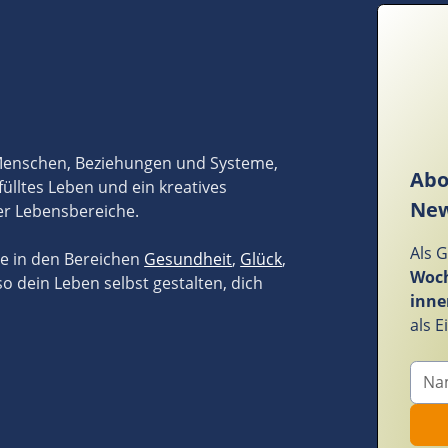
 Menschen, Beziehungen und Systeme,
Abo
fülltes Leben und ein kreatives
New
er Lebensbereiche.
Als 
ze in den Bereichen
Gesundheit
,
Glück
,
Woch
so dein Leben selbst gestalten, dich
inne
als 