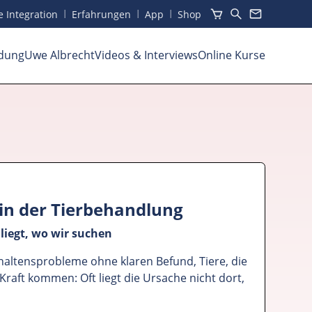
I
I
I
he Integration
Erfahrungen
App
Shop
dung
Uwe Albrecht
Videos
& Interviews
Online Kurse
 in der Tierbehandlung
liegt, wo wir suchen
altensprobleme ohne klaren Befund, Tiere, die
 Kraft kommen: Oft liegt die Ursache nicht dort,