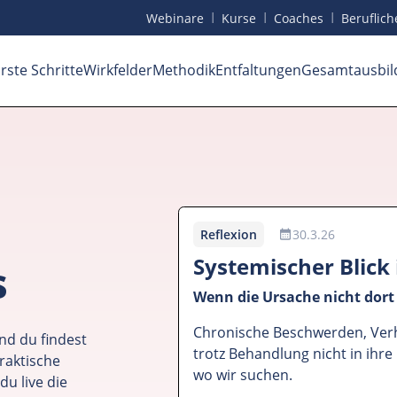
I
I
I
Webinare
Kurse
Coaches
Beruf
lic
rste Schritte
Wirkfelder
Methodik
Entfaltungen
Gesamtausbil
Reflexion
30.3.26
Systemischer Blick
s
Wenn die Ursache nicht dort 
Chronische Beschwerden, Verh
nd du findest
trotz Behandlung nicht in ihre
raktische
wo wir suchen.
du live die