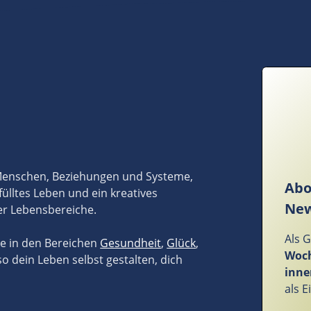
 Menschen, Beziehungen und Systeme,
Abo
fülltes Leben und ein kreatives
New
er Lebensbereiche.
Als 
ze in den Bereichen
Gesundheit
,
Glück
,
Woch
so dein Leben selbst gestalten, dich
inne
als 