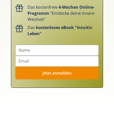
Das kostenfreie
4-Wochen Online-
Programm
"Entdecke deine innere
Weisheit"
Das
kostenloses eBook "Intuitiv
Leben"