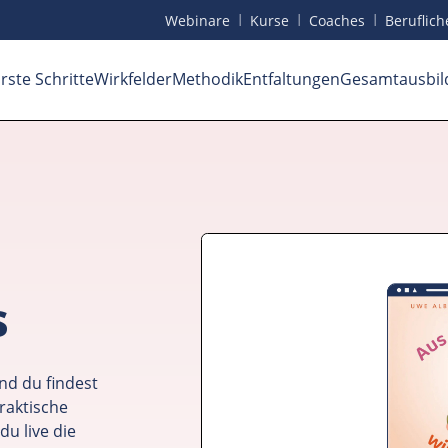
I
I
I
Webinare
Kurse
Coaches
Beruf
lic
rste Schritte
Wirkfelder
Methodik
Entfaltungen
Gesamtausbil
s
nd du findest
raktische
du live die