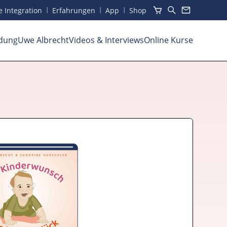
I
I
I
he Integration
Erfahrungen
App
Shop
dung
Uwe Albrecht
Videos
& Interviews
Online Kurse