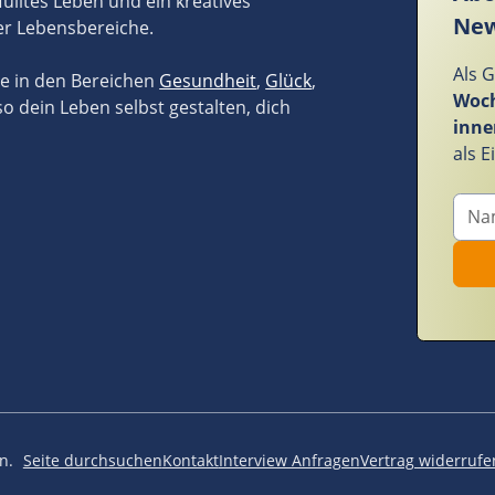
fülltes Leben und ein kreatives
New
er Lebensbereiche.
Als 
ze in den Bereichen
Gesundheit
,
Glück
,
Woch
so dein Leben selbst gestalten, dich
inne
als 
n.
Seite durchsuchen
Kontakt
Interview Anfragen
Vertrag widerrufe