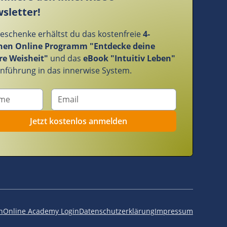
sletter!
Geschenke erhältst du das kostenfreie
4-
en Online Programm "Entdecke deine
re Weisheit"
und das
eBook "Intuitiv Leben"
Einführung in das innerwise System.
n
Online Academy Login
Datenschutzerklärung
Impressum