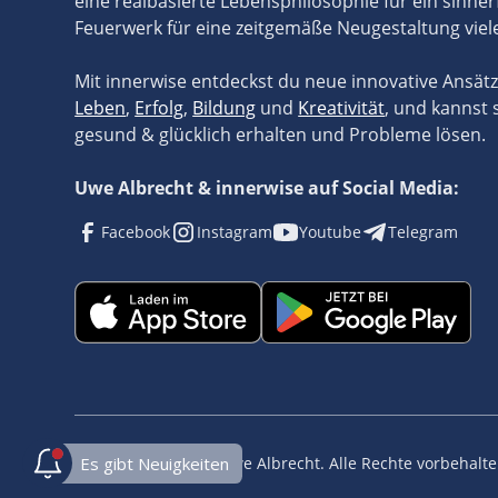
eine realbasierte Lebensphilosophie für ein sinner
Feuerwerk für eine zeitgemäße Neugestaltung viel
Mit innerwise entdeckst du neue innovative Ansät
Leben
,
Erfolg
,
Bildung
und
Kreativität
, und kannst 
gesund & glücklich erhalten und Probleme lösen.
Uwe Albrecht & innerwise auf Social Media:
Facebook
Instagram
Youtube
Telegram
©
2026
innerwise / Uwe Albrecht. Alle Rechte vorbehalte