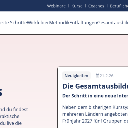
I
I
I
Webinare
Kurse
Coaches
Beruf
lic
rste Schritte
Wirkfelder
Methodik
Entfaltungen
Gesamtausbil
Neuigkeiten
21.2.26
Die Gesamtausbil
s
Der Schritt in eine neue Inte
Neben dem bisherigen Kurssys
nd du findest
mehreren Ländern angeboten 
raktische
Frühjahr 2027 fünf Gruppen d
du live die