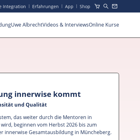
I
I
I
he Integration
Erfahrungen
App
Shop
dung
Uwe Albrecht
Videos
& Interviews
Online Kurse
dung innerwise kommt
nsität und Qualität
tem, das weiter durch die Mentoren in
wird, beginnen vom Herbst 2026 bis zum
er innerwise Gesamtausbildung in Müncheberg.