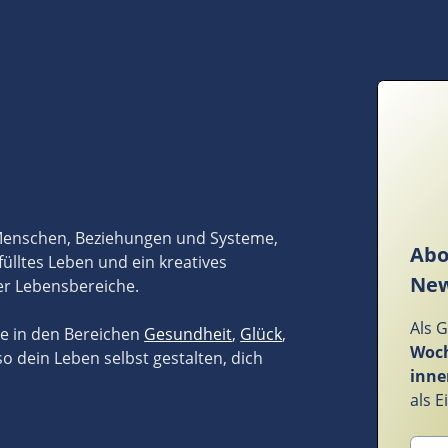
 Menschen, Beziehungen und Systeme,
Abo
fülltes Leben und ein kreatives
New
er Lebensbereiche.
Als 
ze in den Bereichen
Gesundheit
,
Glück
,
Woch
so dein Leben selbst gestalten, dich
inne
als 