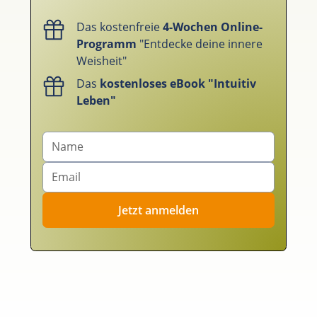
Das kostenfreie
4-Wochen Online-
Programm
"Entdecke deine innere
Weisheit"
Das
kostenloses eBook "Intuitiv
Leben"