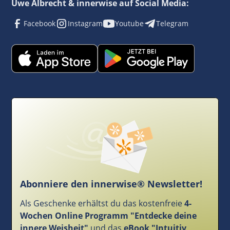
Uwe Albrecht & innerwise auf Social Media:
Facebook
Instagram
Youtube
Telegram
Abonniere den innerwise® Newsletter!
Als Geschenke erhältst du das kostenfreie
4-
Wochen Online Programm "Entdecke deine
innere Weisheit"
und das
eBook "Intuitiv