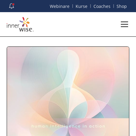
I
I
I
Webinare
Kurse
Coaches
Shop