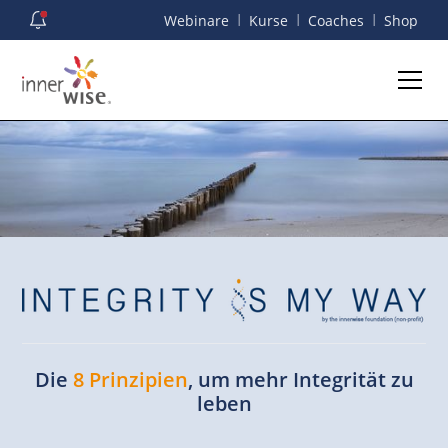
I
I
I
Webinare
Kurse
Coaches
Shop
Die
8 Prinzipien
, um mehr Integrität zu
leben