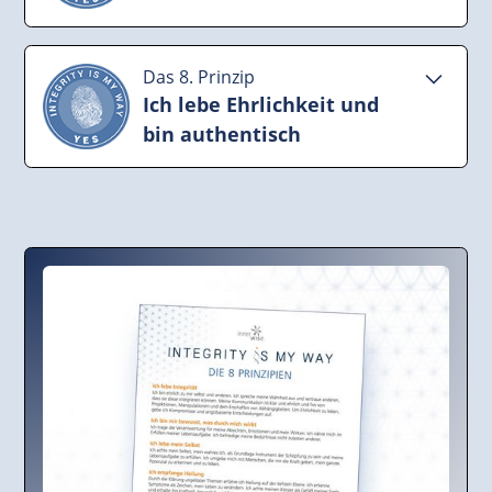
Ich nähre das Leben mit Freude. Ich orientiere
mich an dem Bedarf und der Notwendigkeit für
Das 8. Prinzip
das Ganze. Willkommen Leben, mit allem was du
Ich lebe Ehrlichkeit und
zu bieten hast.
bin authentisch
Ich inspiriere. Ich liebe mich. Ich lebe meine
Wahrheit. Ich bin eigenverantwortlich. Ich bin
bereit alles zu verändern, um wieder gesund und
glücklich zu leben.