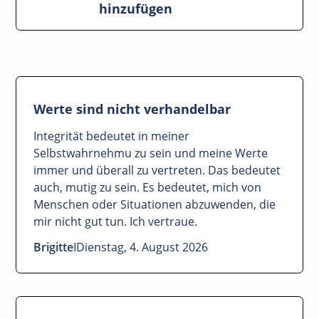
hinzufügen
Werte sind nicht verhandelbar
Integrität bedeutet in meiner
Selbstwahrnehmu zu sein und meine Werte
immer und überall zu vertreten. Das bedeutet
auch, mutig zu sein. Es bedeutet, mich von
Menschen oder Situationen abzuwenden, die
mir nicht gut tun. Ich vertraue.
Brigitte
I
Dienstag, 4. August 2026
Mit dem Absenden deines Beitrags erklärst du
dich ausdrücklich damit einverstanden, dass
dieser Beitrag mit deinem Namen und Datum auf
der Gästebuchseite öffentlich lesbar wird.
Möchtest du einen Beitrag löschen oder